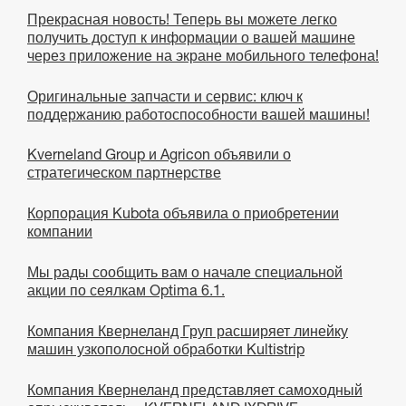
Прекрасная новость! Теперь вы можете легко
получить доступ к информации о вашей машине
через приложение на экране мобильного телефона!
Оригинальные запчасти и сервис: ключ к
поддержанию работоспособности вашей машины!
Kverneland Group и Agricon объявили о
стратегическом партнерстве
Корпорация Kubota объявила о приобретении
компании
Мы рады сообщить вам о начале специальной
акции по сеялкам Optima 6.1.
Компания Квернеланд Груп расширяет линейку
машин узкополосной обработки Kultistrip
Компания Квернеланд представляет самоходный