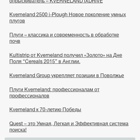
опрыскиватель – KVERNELAND IXDRIVE
Kverneland 2500 i-Plough Новое поколение умных
плугов
Плуги – классика и современность в обработке
почв
Kultistrip от Kverneland получил «Золото» на Дне
Поля “Cereals 2015” в Англии.
Kverneland Group укрепляет позиции в Поволжье
Плуги Kverneland: профессионалам от
профессионалов
Kverneland к 70-летию Победы
Quest – это Умная, Легкая и Эффективная система
поиска!