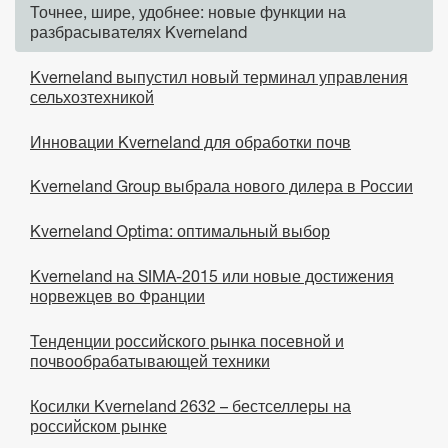
Точнее, шире, удобнее: новые функции на
разбрасывателях Kverneland
Kverneland выпустил новый терминал управления
сельхозтехникой
Инновации Kverneland для обработки почв
Kverneland Group выбрала нового дилера в России
Kverneland Optima: оптимальный выбор
Kverneland на SIMA-2015 или новые достижения
норвежцев во Франции
Тенденции российского рынка посевной и
почвообрабатывающей техники
Косилки Kverneland 2632 – бестселлеры на
российском рынке