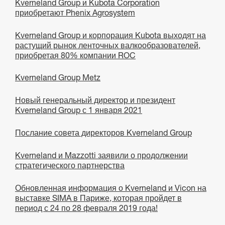
Kverneland Group и Kubota Corporation
приобретают Phenix Agrosystem
Kverneland Group и корпорация Kubota выходят на
растущий рынок ленточных валкообразователей,
приобретая 80% компании ROC
Kverneland Group Metz
Новый генеральный директор и президент
Kverneland Group с 1 января 2021
Послание совета директоров Kverneland Group
Kverneland и Mazzotti заявили о продолжении
стратегического партнерства
Обновленная информация о Kverneland и Vicon на
выставке SIMA в Париже, которая пройдет в
период с 24 по 28 февраля 2019 года!