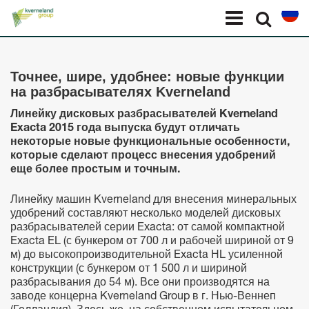
Панель управления cookies
Menu
Select l
Точнее, шире, удобнее: новые функции
на разбрасывателях Kverneland
Линейку дисковых разбрасывателей Kverneland
Exacta 2015 года выпуска будут отличать
некоторые новые функциональные особенности,
которые сделают процесс внесения удобрений
еще более простым и точным.
Линейку машин Kverneland для внесения минеральных
удобрений составляют несколько моделей дисковых
разбрасывателей серии Exacta: от самой компактной
Exacta EL (с бункером от 700 л и рабочей шириной от 9
м) до высокопроизводительной Exacta НL усиленной
конструкции (с бункером от 1 500 л и шириной
разбрасывания до 54 м). Все они производятся на
заводе концерна Kverneland Group в г. Нью-Веннеп