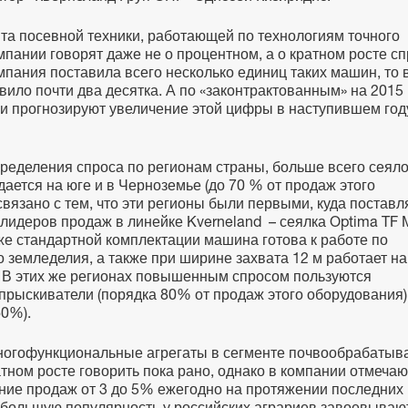
нта посевной техники, работающей по технологиям точного
мпании говорят даже не о процентном, а о кратном росте сп
мпания поставила всего несколько единиц таких машин, то 
вило почти два десятка. А по «законтрактованным» на 2015 
 прогнозируют увеличение этой цифры в наступившем год
пределения спроса по регионам страны, больше всего сеяло
ается на юге и в Черноземье (до 70 % от продаж этого
связано с тем, что эти регионы были первыми, куда поставл
лидеров продаж в линейке Kverneland – сеялка Optima TF M
уже стандартной комплектации машина готова к работе по
о земледелия, а также при ширине захвата 12 м работает на
ч. В этих же регионах повышенным спросом пользуются
прыскиватели (порядка 80% от продаж этого оборудования),
60%).
многофункциональные агрегаты в сегменте почвообрабаты
атном росте говорить пока рано, однако в компании отмечаю
ние продаж от 3 до 5% ежегодно на протяжении последних
е большую популярность у российских аграриев завоевываю