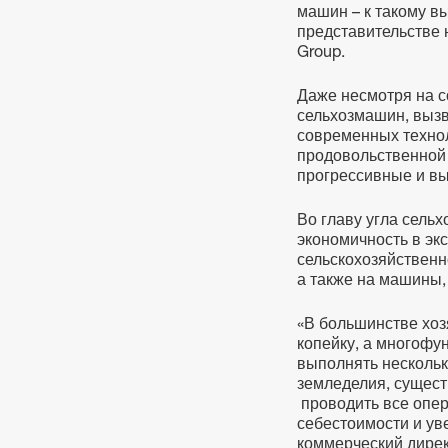
машин – к такому в
представительстве 
Group.
Даже несмотря на с
сельхозмашин, вызв
современных техно
продовольственной 
прогрессивные и в
Во главу угла сель
экономичность в эк
сельскохозяйствен
а также на машины,
«В большинстве хоз
копейку, а многофу
выполнять нескольк
земледелия, сущест
проводить все опер
себестоимости и ув
коммерческий дирек