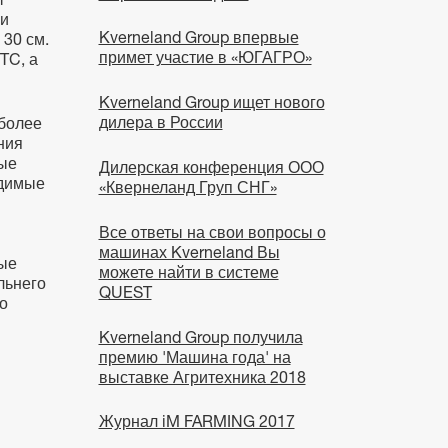
 и
Kverneland Group впервые
 30 см.
примет участие в «ЮГАГРО»
TC, а
Kverneland Group ищет нового
дилера в России
 более
ния
рые
Дилерская конференция ООО
одимые
«Квернеланд Груп СНГ»
Все ответы на свои вопросы о
машинах Kverneland Вы
рые
можете найти в системе
льнего
QUEST
то
Kverneland Group получила
премию 'Машина года' на
выставке Агритехника 2018
Журнал iM FARMING 2017