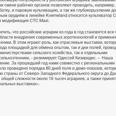
и смене рабочих органов позволяют проводить, например,
отку, и паровую культивацию, а так же глубокорыхление до
ным орудиям в линейке Kverneland относится культиватор C
я модификация CTC Maxi.
тить, что российские аграрии из года в год становятся все
области внедрения современных агротехнологий и примене
хники. В этом играют роль, как отраслевые выставки, кото
рода площадкой для обмена опытом, так и дни полей, пров
министерствами сельского хозяйства, так и отдельными
сельхозтехники, - резюмирует Одиссей Кизиридис. – Наша
ение. За прошедший год нами совместно с региональными
ло проведено порядка 80 дней поля и демо-показов, кото
ю страны от Северо-Западного Федерального округа до Да
в общей сложности около 16 тысяч аграриев, а также приня
нальных выставках».