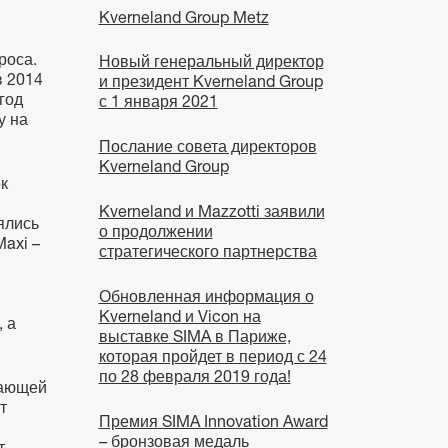
Kverneland Group Metz
роса.
Новый генеральный директор
в 2014
и президент Kverneland Group
год
с 1 января 2021
у на
Послание совета директоров
Kverneland Group
к
Kverneland и Mazzotti заявили
ялись
о продолжении
axi –
стратегического партнерства
Обновленная информация о
Kverneland и Vicon на
 а
выставке SIMA в Париже,
которая пройдет в период с 24
по 28 февраля 2019 года!
вающей
т
Премия SIMA Innovation Award
– бронзовая медаль
т