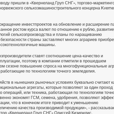
ыводу пришли в «Квернеланд Груп СНГ», торгово-маркетинг
норвежского сельхозмашиностроительного концерна Kverne
окращение инвестпроектов на обновление и расширение п
анное ростом курса валют по отношению к рублю, развитие
логий сельхозпроизводства и планы по наращиванию
безопасности страны заставляют многих аграриев приобре
ысокотехнологичные машины.
хозпроизводители ставят соотношение цена-качество и
сплуатации, поэтому в компании отметили в прошедшем
ном сезоне повышение спроса на многофункциональные агр
 работающие по технологиям точного земледелия.
яйств в нынешних рыночных условиях буквально считают 
нкциональные агрегаты, которые позволяют за один проход
о операций, или техника, работающая по технологиям точн
венно экономят ГСМ, семена, удобрения, позволяют эффе
ации, что в конечном итоге приводит к уменьшению
еличению качества производимой продукции», - рассказыва
тор «Квернеланд Груп СНГ» Одиссей Кизиридис.