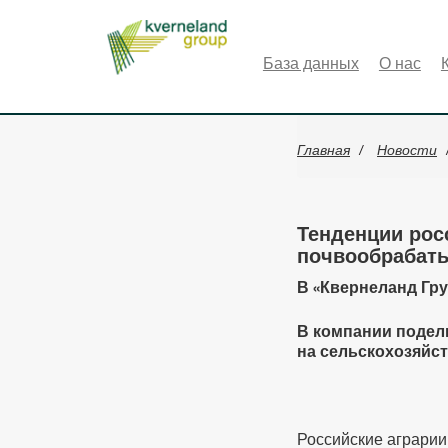
Панель управления cookies
База данных
О нас
Главная
Новости
Тенденции рос
почвообрабат
В «Квернеланд Гру
В компании подел
на сельскохозяйс
Российские аграрии