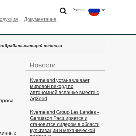
Россия
Select language
одукция
Документация
чвообрабатывающей техники
Новости
Kverneland устанавливает
мировой рекорд по
автономной вспашке вместе с
AgXeed
проса
Kverneland Group Les Landes -
Genusson Расширяется и
становится лидером в области
культивации и механической
твенных