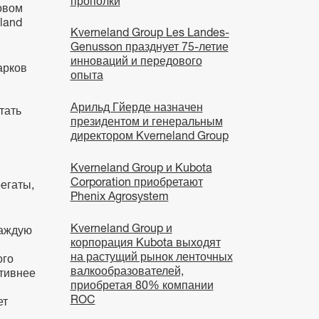
прополки
овом
land
Kverneland Group Les Landes-
Genusson празднует 75-летие
инноваций и передового
арков
опыта
Арильд Гйерде назначен
тать
президентом и генеральным
директором Kverneland Group
Kverneland Group и Kubota
Corporation приобретают
егаты,
Phenix Agrosystem
Kverneland Group и
каждую
корпорация Kubota выходят
на растущий рынок ленточных
ого
валкообразователей,
ктивнее
приобретая 80% компании
ROC
ет