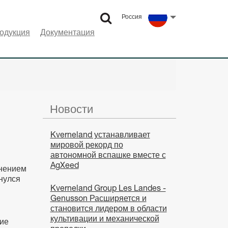
Россия
Select language
одукция
Документация
Новости
Kverneland устанавливает
мировой рекорд по
автономной вспашке вместе с
AgXeed
анением
нулся
Kverneland Group Les Landes -
Genusson Расширяется и
становится лидером в области
культивации и механической
ние