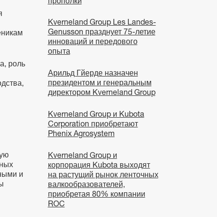
прополки
я
Kverneland Group Les Landes-
Genusson празднует 75-летие
еникам
инноваций и передового
опыта
а, роль
Арильд Гйерде назначен
президентом и генеральным
одства,
директором Kverneland Group
Kverneland Group и Kubota
Corporation приобретают
Phenix Agrosystem
ную
Kverneland Group и
сных
корпорация Kubota выходят
ными и
на растущий рынок ленточных
ы
валкообразователей,
приобретая 80% компании
ROC