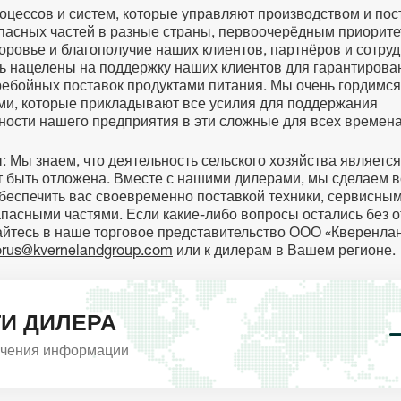
оцессов и систем, которые управляют производством и пос
апасных частей в разные страны, первоочерёдным приорит
доровье и благополучие наших клиентов, партнёров и сотруд
ь нацелены на поддержку наших клиентов для гарантирова
ебойных поставок продуктами питания. Мы очень гордимся
ми, которые прикладывают все усилия для поддержания
ности нашего предприятия в эти сложные для всех времена
 Мы знаем, что деятельность сельского хозяйства является
т быть отложена. Вместе с нашими дилерами, мы сделаем в
беспечить вас своевременно поставкой техники, сервисны
пасными частями. Если какие-либо вопросы остались без о
йтесь в наше торговое представительство ООО «Кверенла
orus@kvernelandgroup.com
или к дилерам в Вашем регионе.
И ДИЛЕРА
учения информации