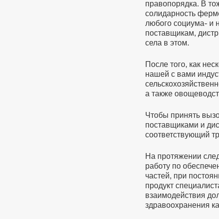
правопорядка. В то
солидарность ферме
любого социума- и
поставщикам, дистр
села в этом.
После того, как не
нашей с вами индус
сельскохозяйственн
а также овощеводст
Чтобы принять вызо
поставщиками и дис
соответствующий т
На протяжении сле
работу по обеспече
частей, при постоя
продукт специалист
взаимодействия дол
здравоохранения ка