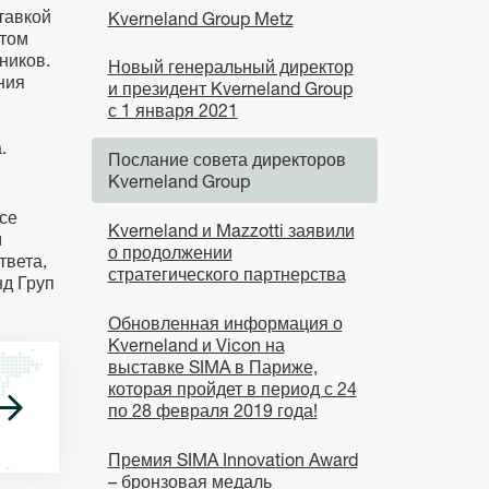
тавкой
Kverneland Group Metz
етом
ников.
Новый генеральный директор
ния
и президент Kverneland Group
с 1 января 2021
.
Послание совета директоров
Kverneland Group
се
Kverneland и Mazzotti заявили
м
о продолжении
твета,
стратегического партнерства
нд Груп
Обновленная информация о
Kverneland и Vicon на
выставке SIMA в Париже,
которая пройдет в период с 24
по 28 февраля 2019 года!
Премия SIMA Innovation Award
– бронзовая медаль