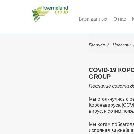
Панель управления cookies
База данных
О нас
Главная
Новости
COVID-19 КОР
GROUP
Послание совета д
Мы столкнулись с р
Коронавируса (COVI
вирус, и хотим пож
Мы хотим поблагодар
исполняя важнейшие