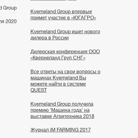
d Group
Kverneland Group впервые
примет участие в «ЮГАГРО»
ля 2020
Kverneland Group ищет нового
дилера в России
Дилерская конференция ООО
«Квернеланд Груп СНГ»
Все ответы на свои вопросы о
машинах Kverneland Вы
можете найти в системе
QUEST
Kverneland Group получила
премию 'Машина года' на
выставке Агритехника 2018
Журнал iM FARMING 2017