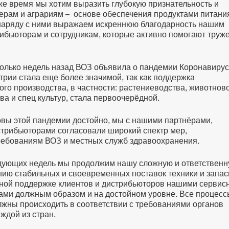
же время мы хотим выразить глубокую признательность и
рам и аграриям – основе обеспечения продуктами питани
 наряду с ними выражаем искреннюю благодарность нашим
ибьюторам и сотрудникам, которые активно помогают труж
сколько недель назад ВОЗ объявила о пандемии Коронавирус
трии стала еще более значимой, так как поддержка
ого производства, в частности: растениеводства, животнов
ва и спец культур, стала первоочерёдной.
вы этой пандемии достойно, мы с нашими партнёрами,
трибьюторами согласовали широкий спектр мер,
ребованиям ВОЗ и местных служб здравоохранения.
дующих недель мы продолжим нашу сложную и ответствен
нию стабильных и своевременных поставок техники и запа
нной поддержке клиентов и дистрибьюторов нашими сервис
ами должным образом и на достойном уровне. Все процесс
жны происходить в соответствии с требованиями органов
ждой из стран.