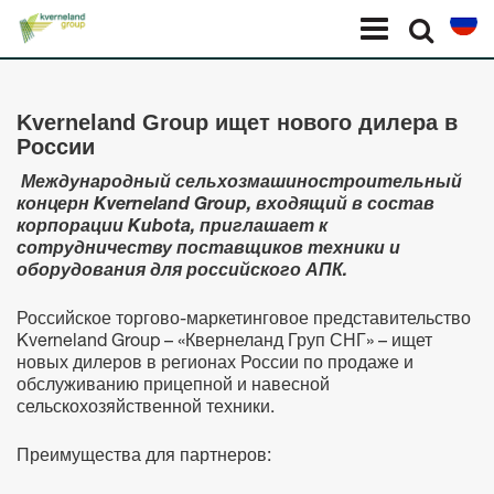
Панель управления cookies
Menu
Select l
Kverneland Group ищет нового дилера в
России
Международный сельхозмашиностроительный
концерн
Kverneland
Group
, входящий в состав
корпорации
Kubota
, приглашает к
сотрудничеству поставщиков техники и
оборудования для российского АПК.
Российское торгово-маркетинговое представительство
Kverneland Group – «Квернеланд Груп СНГ» – ищет
новых дилеров в регионах России по продаже и
обслуживанию прицепной и навесной
сельскохозяйственной техники.
Преимущества для партнеров: