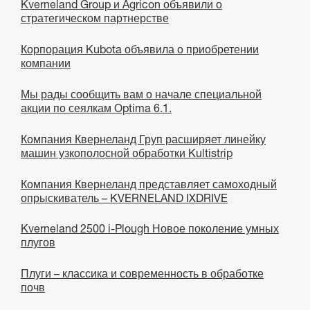
Kverneland Group и Agricon объявили о
стратегическом партнерстве
Корпорация Kubota объявила о приобретении
компании
Мы рады сообщить вам о начале специальной
акции по сеялкам Optima 6.1.
Компания Квернеланд Груп расширяет линейку
машин узкополосной обработки Kultistrip
Компания Квернеланд представляет самоходный
опрыскиватель – KVERNELAND IXDRIVE
Kverneland 2500 i-Plough Новое поколение умных
плугов
Плуги – классика и современность в обработке
почв