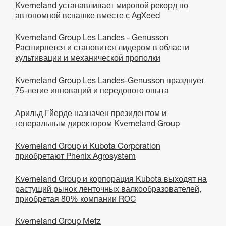
Kverneland устанавливает мировой рекорд по
автономной вспашке вместе с AgXeed
Kverneland Group Les Landes - Genusson
Расширяется и становится лидером в области
культивации и механической прополки
Kverneland Group Les Landes-Genusson празднует
75-летие инноваций и передового опыта
Арильд Гйерде назначен президентом и
генеральным директором Kverneland Group
Kverneland Group и Kubota Corporation
приобретают Phenix Agrosystem
Kverneland Group и корпорация Kubota выходят на
растущий рынок ленточных валкообразователей,
приобретая 80% компании ROC
Kverneland Group Metz