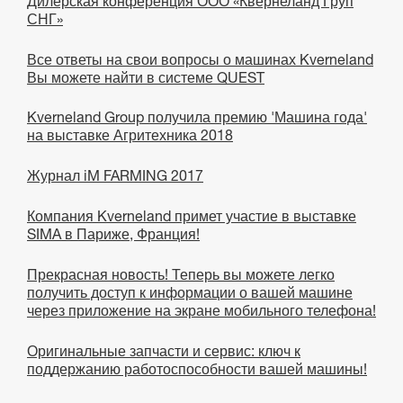
Дилерская конференция ООО «Квернеланд Груп
СНГ»
Все ответы на свои вопросы о машинах Kverneland
Вы можете найти в системе QUEST
Kverneland Group получила премию 'Машина года'
на выставке Агритехника 2018
Журнал iM FARMING 2017
Компания Kverneland примет участие в выставке
SIMA в Париже, Франция!
Прекрасная новость! Теперь вы можете легко
получить доступ к информации о вашей машине
через приложение на экране мобильного телефона!
Оригинальные запчасти и сервис: ключ к
поддержанию работоспособности вашей машины!