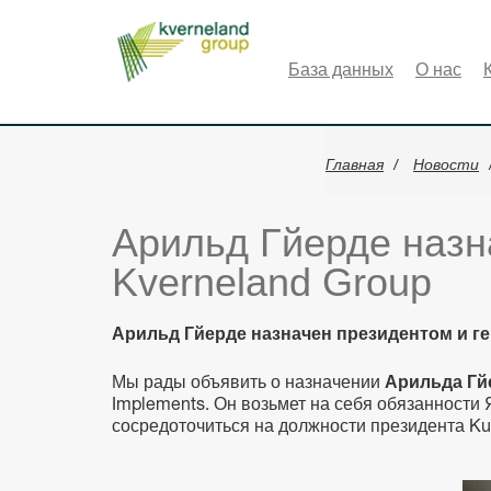
Панель управления cookies
База данных
О нас
Главная
Новости
Арильд Гйерде назн
Kverneland Group
Арильд Гйерде назначен президентом и г
Мы рады объявить о назначении
Арильда Г
Implements. Он возьмет на себя обязанности 
сосредоточиться на должности президента Kub