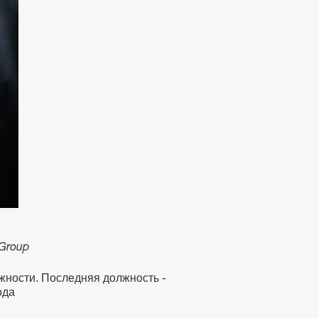
Group
лжности. Последняя должность -
ода