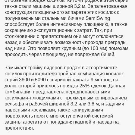
от объема продаж косилок. Хитом продаж в этой серии
также стали машины шириной 3,2 м. Запатентованная
конструкция плющильного аппарата этих косилок с
полунавесными стальными бичами SemiSwing
способствует более интенсивному плющению, а также
сокращению эксплуатационных затрат. Так, при
столкновении с препятствием они могут отклоняться
назад и обеспечивать возможность прохода преграды
над ними. Это позволяет крупным (до 103 мм) помехам
проходить через плющилку, не повреждая бичей.
Замыкает тройку лидеров продаж в ассортименте
косилок производителя тройная комбинация косилок
серий 3600 и 5090 с шириной захвата 9 метров, на
долю которой пришлось порядка 25% сделок. Данная
комбинация представлена передненавесными
косилками-плющилками с трехмерным копированием
рельефа и рабочей шириной 3,2 или 3,6 м, и задними
навесными косилками, также копирующими
поверхность поля с многоступенчатой системой
защиты агрегата от попадания камней и наезда на
препятствия.