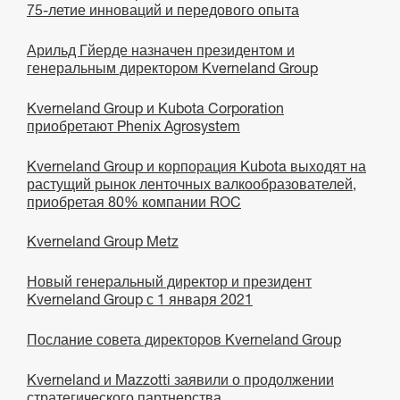
75-летие инноваций и передового опыта
Арильд Гйерде назначен президентом и
генеральным директором Kverneland Group
Kverneland Group и Kubota Corporation
приобретают Phenix Agrosystem
Kverneland Group и корпорация Kubota выходят на
растущий рынок ленточных валкообразователей,
приобретая 80% компании ROC
Kverneland Group Metz
Новый генеральный директор и президент
Kverneland Group с 1 января 2021
Послание совета директоров Kverneland Group
Kverneland и Mazzotti заявили о продолжении
стратегического партнерства