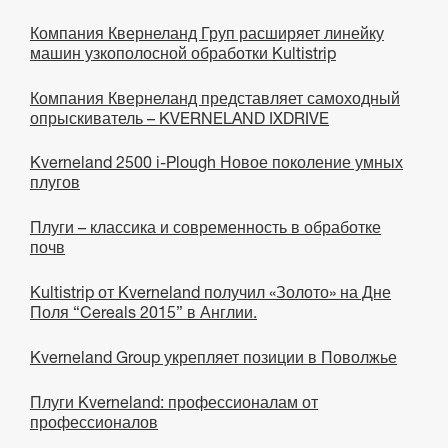
Компания Квернеланд Груп расширяет линейку
машин узкополосной обработки Kultistrip
Компания Квернеланд представляет самоходный
опрыскиватель – KVERNELAND IXDRIVE
Kverneland 2500 i-Plough Новое поколение умных
плугов
Плуги – классика и современность в обработке
почв
Kultistrip от Kverneland получил «Золото» на Дне
Поля “Cereals 2015” в Англии.
Kverneland Group укрепляет позиции в Поволжье
Плуги Kverneland: профессионалам от
профессионалов