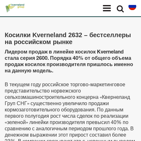
Панель управления cookies
Menu
Select l
Косилки Kverneland 2632 – бестселлеры
на российском рынке
Лидером продаж в линейке косилок
Kverneland
стала серия 2600. Порядка 40% от общего объема
продаж косилок производителя пришлось именно
на данную модель.
В текущем году российское торгово-маркетинговое
представительство норвежского
сельхозмашиностроительного концерна «Квернеланд
Груп СНГ» существенно увеличило продажи
кормозаготовительного оборудования. По данным
первого полугодия рост числа сделок по реализации
«зеленой» линейки производителя превысил 40% по
сравнению с аналогичным периодом прошлого года. В
денежном выражении этот прирост составил более