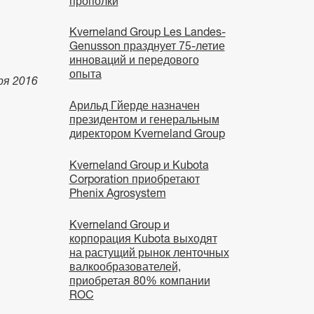
прополки
Kverneland Group Les Landes-
Genusson празднует 75-летие
инноваций и передового
опыта
ря 2016
Арильд Гйерде назначен
президентом и генеральным
директором Kverneland Group
Kverneland Group и Kubota
Corporation приобретают
Phenix Agrosystem
Kverneland Group и
корпорация Kubota выходят
на растущий рынок ленточных
валкообразователей,
приобретая 80% компании
ROC