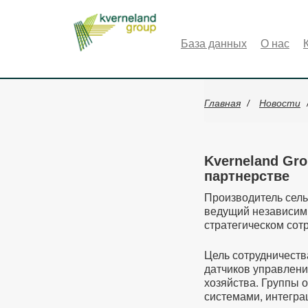
Панель управления cookies
База данных
О нас
Главная
Новости
Kverneland Gro
партнерстве
Производитель сель
ведущий независим
стратегическом сот
Цель сотрудничеств
датчиков управлени
хозяйства. Группы 
системами, интегра