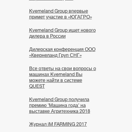
Kverneland Group впервые
примет участие в «ЮГАГРО»
Kverneland Group ищет нового
дилера в России
Дилерская конференция ООО
«Квернеланд Груп СНГ»
Все ответы на свои вопросы о
машинах Kverneland Вы
можете найти в системе
QUEST
Kverneland Group получила
премию 'Машина года' на
выставке Агритехника 2018
Журнал iM FARMING 2017