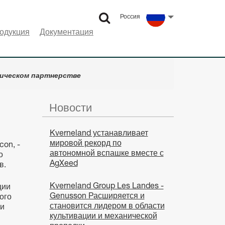
Россия
Select language
одукция
Документация
егическом партнерстве
Новости
Kverneland устанавливает
мировой рекорд по
on, -
автономной вспашке вместе с
о
AgXeed
в.
Kverneland Group Les Landes -
ции
Genusson Расширяется и
ого
становится лидером в области
ми
культивации и механической