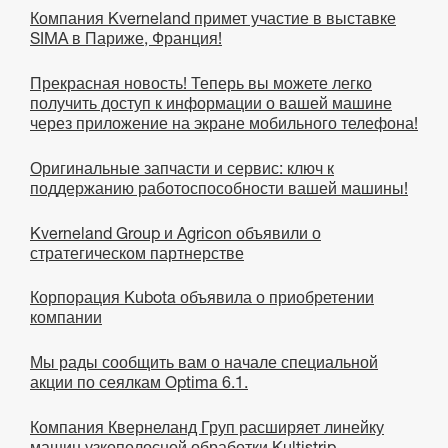
Компания Kverneland примет участие в выставке
SIMA в Париже, Франция!
Прекрасная новость! Теперь вы можете легко
получить доступ к информации о вашей машине
через приложение на экране мобильного телефона!
Оригинальные запчасти и сервис: ключ к
поддержанию работоспособности вашей машины!
Kverneland Group и Agricon объявили о
стратегическом партнерстве
Корпорация Kubota объявила о приобретении
компании
Мы рады сообщить вам о начале специальной
акции по сеялкам Optima 6.1.
Компания Квернеланд Груп расширяет линейку
машин узкополосной обработки Kultistrip