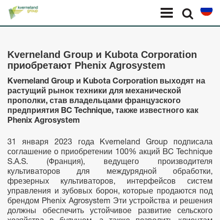
Панель управления cookies
Menu
Select l
Kverneland Group и Kubota Corporation
приобретают Phenix Agrosystem
Kverneland
Group
и
Kubota
Corporation
выходят на
растущий рынок техники для механической
прополки,
став владельцами французского
предприятия
BC
Technique
, также известного как
Phenix
Agrosystem
31 января 2023 года Kverneland Group подписала
соглашение о приобретении 100% акций BC Technique
S.A.S. (Франция), ведущего производителя
культиваторов для междурядной обработки,
фрезерных культиваторов, интерфейсов систем
управления и зубовых борон, которые продаются под
брендом Phenix Agrosystem Эти устройства и решения
должны обеспечить устойчивое развитие сельского