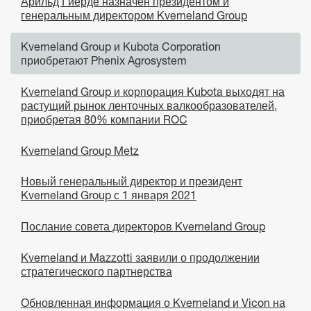
Арильд Гйерде назначен президентом и
генеральным директором Kverneland Group
Kverneland Group и Kubota Corporation
приобретают Phenix Agrosystem
Kverneland Group и корпорация Kubota выходят на
растущий рынок ленточных валкообразователей,
приобретая 80% компании ROC
Kverneland Group Metz
Новый генеральный директор и президент
Kverneland Group с 1 января 2021
Послание совета директоров Kverneland Group
Kverneland и Mazzotti заявили о продолжении
стратегического партнерства
Обновленная информация о Kverneland и Vicon на