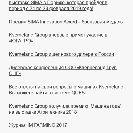
выставке SIMA в Париже, которая пройдет в
период с 24 по 28 февраля 2019 года!
Премия SIMA Innovation Award – бронзовая медаль
Kverneland Group впервые примет участие в
«ЮГАГРО»
Kverneland Group ищет нового дилера в России
Дилерская конференция ООО «Квернеланд Груп
СНГ»
Все ответы на свои вопросы о машинах Kverneland
Вы можете найти в системе QUEST
Kverneland Group получила премию 'Машина года'
на выставке Агритехника 2018
Журнал iM FARMING 2017