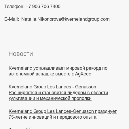
Телефон: +7 906 706 7400
E-Mail:
Natalia.Nikonorova@kvernelandgroup.com
Новости
Kverneland устанавливает мировой рекорд по
автономной вспашке вместе с AgXeed
Kverneland Group Les Landes - Genusson
Расширяется и становится лидером в области
культивации и механической прополки
Kverneland Group Les Landes-Genusson празднует
75-летие инноваций и передового опыта