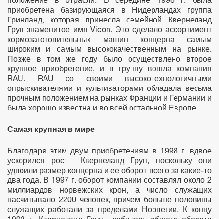
положение в отрасли. В середине 1998 г. была
приобретена базирующаяся в Нидерландах группа
Гринланд, которая принесла семейной Квернеланд
Груп знаменитое имя Vicon. Это сделало ассортимент
кормозаготовительных машин концерна самым
широким и самым высококачественным на рынке.
Позже в том же году было осуществлено второе
крупное приобретение, и в группу вошла компания
RAU. RAU со своими высокотехнологичными
опрыскивателями и культиваторами обладала весьма
прочным положением на рынках Франции и Германии и
была хорошо известна и во всей остальной Европе.
Самая крупная в мире
Благодаря этим двум приобретениям в 1998 г. вдвое
ускорился рост Квернеланд Груп, поскольку они
удвоили размер концерна и ее оборот всего за какие-то
два года. В 1997 г. оборот компании составлял около 2
миллиардов норвежских крон, а число служащих
насчитывало 2200 человек, причем больше половины
служащих работали за пределами Норвегии. К концу