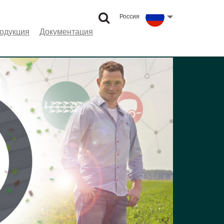
Россия
Select language
одукция
Документация