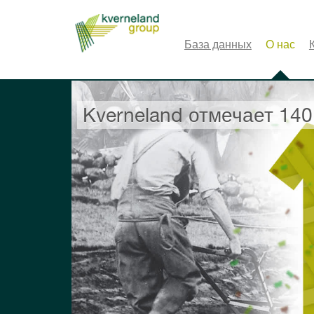
Панель управления cookies
База данных
О нас
Kverneland отмечает 140