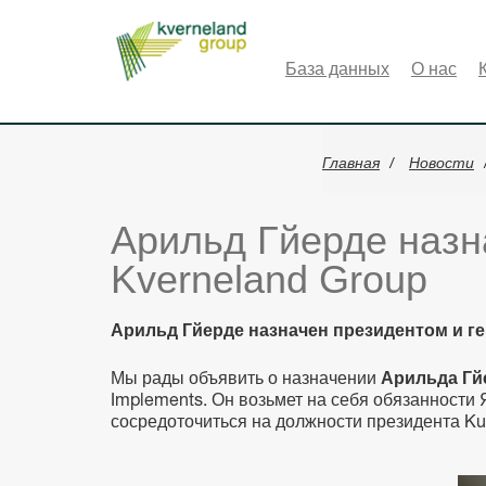
Панель управления cookies
База данных
О нас
Главная
Новости
Арильд Гйерде назн
Kverneland Group
Арильд Гйерде назначен президентом и г
Мы рады объявить о назначении
Арильда Г
Implements. Он возьмет на себя обязанности 
сосредоточиться на должности президента Kub